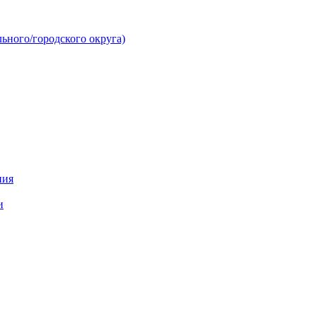
ьного/городского округа)
ния
и