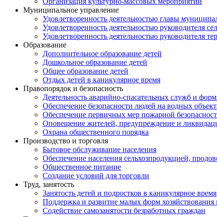
Организация культурно-массовых мероприятий
Муниципальное управление
Удовлетворенность деятельностью главы муниципал
Удовлетворенность деятельностью руководителя се
Удовлетворенность деятельностью руководителя те
Образование
Дополнительное образование детей
Дошкольное образование детей
Общее образование детей
Отдых детей в каникулярное время
Правопорядок и безопасность
Деятельность аварийно-спасательных служб и фор
Обеспечение безопасности людей на водных объект
Обеспечение первичных мер пожарной безопаснос
Оповещение жителей, предупреждение и ликвидац
Охрана общественного порядка
Производство и торговля
Бытовое обслуживание населения
Обеспечение населения сельхозпродукцией, продо
Общественное питание
Создание условий для торговли
Труд, занятость
Занятость детей и подростков в каникулярное время
Поддержка и развитие малых форм хозяйствования 
Содействие самозанятости безработных граждан