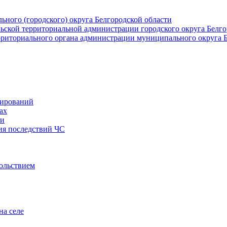
ьного (городского) округа Белгородской области
льской территориальной администрации городского округа Белго
рриториального органа администрации муниципального округа 
мирований
ах
ти
ия последствий ЧС
вольствием
на селе